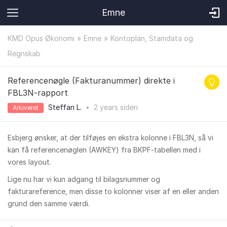
Emne
KMD Opus Økonomi
Emne
Kontoplan, Stamdata og
Regnskab
Referencenøgle (Fakturanummer) direkte i
FBL3N-rapport
Steffan L.
•
2 years
siden
Arkiveret
Esbjerg ønsker, at der tilføjes en ekstra kolonne i FBL3N, så vi
kan få referencenøglen (AWKEY) fra BKPF-tabellen med i
vores layout.
Lige nu har vi kun adgang til bilagsnummer og
fakturareference, men disse to kolonner viser af en eller anden
grund den samme værdi.