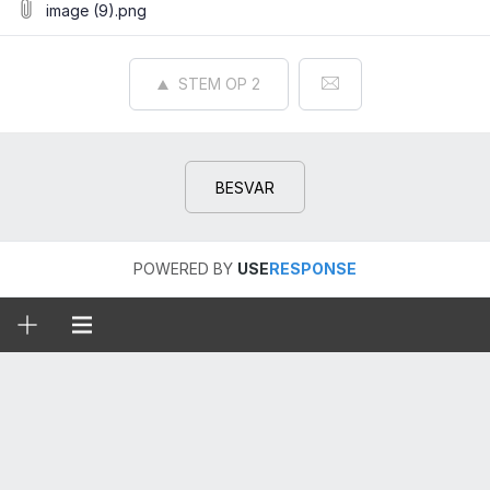
image (9).png
STEM OP
2
BESVAR
POWERED BY
USE
RESPONSE