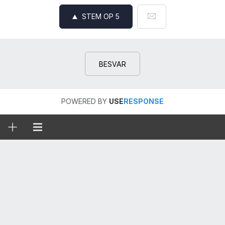
STEM OP
5
BESVAR
POWERED BY
USE
RESPONSE