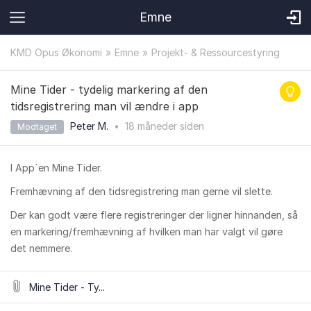
Emne
KMD Opus Økonomi
Emne
Projekt- & Ressourcestyring
Mine Tider - tydelig markering af den
tidsregistrering man vil ændre i app
Peter M.
•
18 måneder
siden
Modtaget
I App`en Mine Tider.
Fremhævning af den tidsregistrering man gerne vil slette.
Der kan godt være flere registreringer der ligner hinnanden, så
en markering/fremhævning af hvilken man har valgt vil gøre
det nemmere.
Mine Tider - Ty...