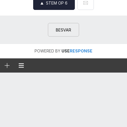
STEM OP
6
BESVAR
POWERED BY
USE
RESPONSE