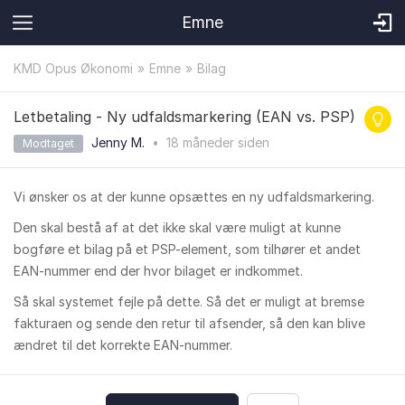
Emne
KMD Opus Økonomi
Emne
Bilag
Letbetaling - Ny udfaldsmarkering (EAN vs. PSP)
Jenny M.
•
18 måneder
siden
Modtaget
Vi ønsker os at der kunne opsættes en ny udfaldsmarkering.
Den skal bestå af at det ikke skal være muligt at kunne
bogføre et bilag på et PSP-element, som tilhører et andet
EAN-nummer end der hvor bilaget er indkommet.
Så skal systemet fejle på dette. Så det er muligt at bremse
fakturaen og sende den retur til afsender, så den kan blive
ændret til det korrekte EAN-nummer.