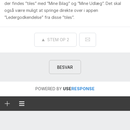
der findes ”tiles” med ”Mine Bilag” og ”Mine Udlæg”. Det skal
også være muligt at springe direkte over i appen
”Ledergodkendelse” fra disse ”tiles”.
STEM OP
2
BESVAR
POWERED BY
USE
RESPONSE