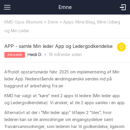
Emne
KMD Opus Økonomi
Emne
Apps: Mine Bilag, Mine Udlæg
og Min Leder
APP - samle Min leder App og Ledergodkendelse
Heidi D.
•
18 måneder
siden
Arkiveret
Afholdt opstartsmøde febr. 2025 om implementering af Min
leder App. Nedenstående ændringsønske sendes ind på
baggrund af anbefaling fra jer.
KMD har valgt at ”køre” med 2 apps til ledere (Min leder app
og Ledergodkendelse). Vi ønsker, at de 2 apps samles i en app.
Alternativt at der i ”Min leder app” tilføjes 2 ”tiles”, hvor
lederen kan se de anmodninger om engangsydelser samt
fraværsanmodninger, som lederen har til godkendelse, ligesom