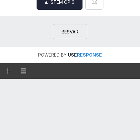
STEM OP
6
BESVAR
POWERED BY
USE
RESPONSE