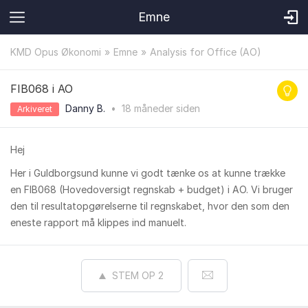
Emne
KMD Opus Økonomi
Emne
Analysis for Office (AO)
FIB068 i AO
Danny B.
•
18 måneder
siden
Arkiveret
Hej
Her i Guldborgsund kunne vi godt tænke os at kunne trække
en FIB068 (Hovedoversigt regnskab + budget) i AO. Vi bruger
den til resultatopgørelserne til regnskabet, hvor den som den
eneste rapport må klippes ind manuelt.
STEM OP
2