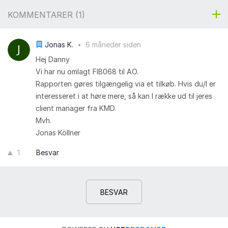
KOMMENTARER (
1
)
Jonas K.
•
6 måneder siden
Hej Danny
Vi har nu omlagt FIB068 til AO.
Rapporten gøres tilgængelig via et tilkøb. Hvis du/I er
interesseret i at høre mere, så kan I række ud til jeres
client manager fra KMD.
Mvh.
Jonas Köllner
1
Besvar
BESVAR