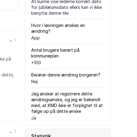
At kunne vise lederne korrekt dato
for jubilæumsdato ellers kan vi ikke
benytte denne tile
Hvor i løsningen ønskes en
ændring?
App
1
Antal brugere berørt på
kommuneplan
kke på
+100
 dette,
Berører denne ændring borgeren?
Nej
Jeg ønsker at registrere dette
ændringsønske, og jeg er bekendt
med, at KMD ikke er forpligtet til at
følge op på dette ønske
Ja
1
Statistik