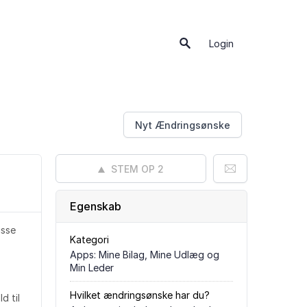
Login
Nyt Ændringsønske
STEM OP
2
Egenskab
isse
Kategori
Apps: Mine Bilag, Mine Udlæg og
Min Leder
Hvilket ændringsønske har du?
d til