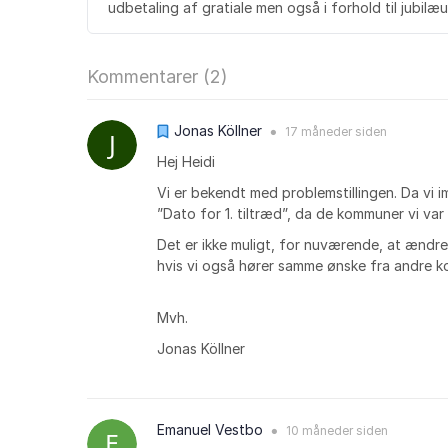
udbetaling af gratiale men også i forhold til jubilæ
Kommentarer (
2
)
Jonas Köllner
17 måneder
siden
●
Hej Heidi
Vi er bekendt med problemstillingen. Da vi 
”Dato for 1. tiltræd”, da de kommuner vi va
Det er ikke muligt, for nuværende, at ændre
hvis vi også hører samme ønske fra andre 
Mvh.
Jonas Köllner
Emanuel Vestbo
10 måneder
siden
●