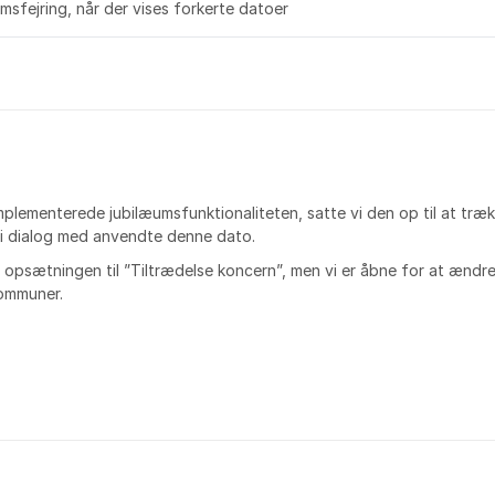
umsfejring, når der vises forkerte datoer
implementerede jubilæumsfunktionaliteten, satte vi den op til at træ
r i dialog med anvendte denne dato.
 opsætningen til ”Tiltrædelse koncern”, men vi er åbne for at ændre
kommuner.