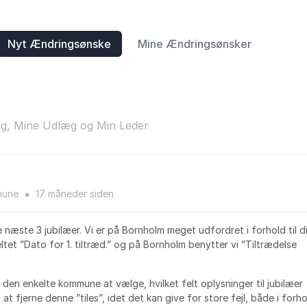
Nyt Ændringsønske
Mine Ændringsønsker
ag, Mine Udlæg og Min Leder
mune
17 måneder
siden
●
e næste 3 jubilæer. Vi er på Bornholm meget udfordret i forhold til d
eltet ”Dato for 1. tiltræd.” og på Bornholm benytter vi ”Tiltrædelse
 den enkelte kommune at vælge, hvilket felt oplysninger til jubilæer
l at fjerne denne ”tiles”, idet det kan give for store fejl, både i forhol