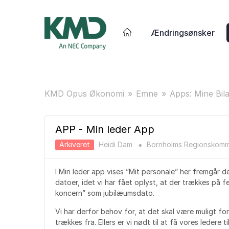
Ændringsønsker
KMD Opus Økonomi
Emne
Apps: Mine Bil
APP - Min leder App
Arkiveret
Heidi Dam
Bornholms Regionskom
●
I Min leder app vises ”Mit personale” her fremgår d
datoer, idet vi har fået oplyst, at der trækkes på f
koncern” som jubilæumsdato.
Vi har derfor behov for, at det skal være muligt for
trækkes fra. Ellers er vi nødt til at få vores ledere ti