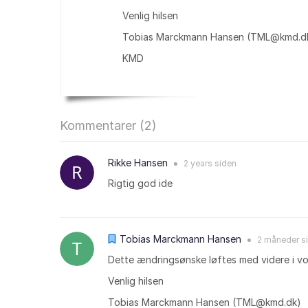
Venlig hilsen
Tobias Marckmann Hansen (TML@kmd.d
KMD
Kommentarer (
2
)
Rikke Hansen
2 years
siden
●
Rigtig god ide
Tobias Marckmann Hansen
2 måneder
s
●
Dette ændringsønske løftes med videre i vor
Venlig hilsen
Tobias Marckmann Hansen (TML@kmd.dk)