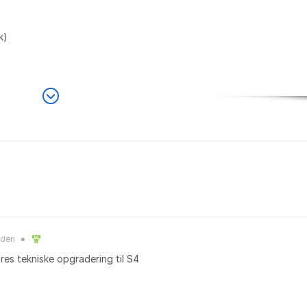
k)
iden
●
es tekniske opgradering til S4