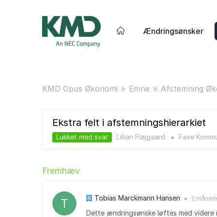
Ændringsønsker
KMD Opus Økonomi
Emne
Afstemning Ø
Ekstra felt i afstemningshierarkiet
Lukket med svar
Lillian Fløjgaard
Faxe Komm
●
Fremhæv
Tobias Marckmann Hansen
2 måned
●
Dette ændringsønske løftes med videre i