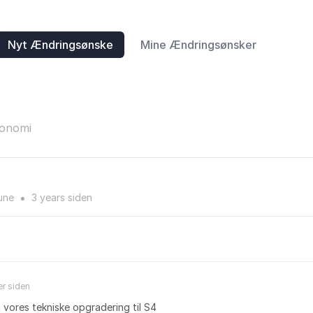
Nyt Ændringsønske
Mine Ændringsønsker
konomi
une
3 years
siden
●
er
siden
 vores tekniske opgradering til S4