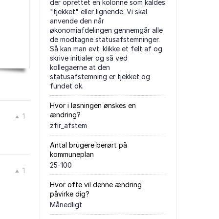
der oprettet en kolonne som kaldes
"tjekket" eller lignende. Vi skal
anvende den når
økonomiafdelingen gennemgår alle
de modtagne statusafstemninger.
Så kan man evt. klikke et felt af og
skrive initialer og så ved
kollegaerne at den
statusafstemning er tjekket og
fundet ok.
Hvor i løsningen ønskes en
ændring?
1
zfir_afstem
Antal brugere berørt på
kommuneplan
25-100
1
Hvor ofte vil denne ændring
påvirke dig?
Månedligt