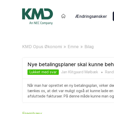
Ændringsønsker
KMD Opus Økonomi
Emne
Bilag
Nye betalingsplaner skal kunne beh
Lukket med svar
Jan Klitgaard Mølbæk
Rand
●
Når man har oprettet en ny betalingsplan, virker d
tænkes os, at det var muligt også at kunne lade e
afsluttede fakturaer. På denne måde kunne man og
Fremhæv