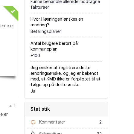
kunne behandle allerede modtagne
fakturaer
Hvor i løsningen ønskes en
ændring?
erne er
Betalingsplaner
Antal brugere berørt på
kommuneplan
+100
Jeg ønsker at registrere dette
ændringsønske, og jeg er bekendt
med, at KMD ikke er forpligtet til at
følge op på dette ønske
Ja
1
Statistik
e er
Kommentarer
2
Subscribers
22