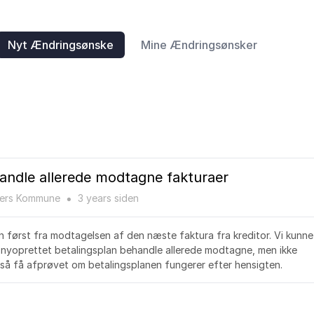
Nyt Ændringsønske
Mine Ændringsønsker
andle allerede modtagne fakturaer
ers Kommune
3 years
siden
●
en først fra modtagelsen af den næste faktura fra kreditor. Vi kunne
n nyoprettet betalingsplan behandle allerede modtagne, men ikke
så få afprøvet om betalingsplanen fungerer efter hensigten.