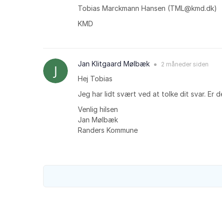
Tobias Marckmann Hansen (TML@kmd.dk)
KMD
Jan Klitgaard Mølbæk
2 måneder
siden
●
Hej Tobias
Jeg har lidt svært ved at tolke dit svar. Er
Venlig hilsen
Jan Mølbæk
Randers Kommune