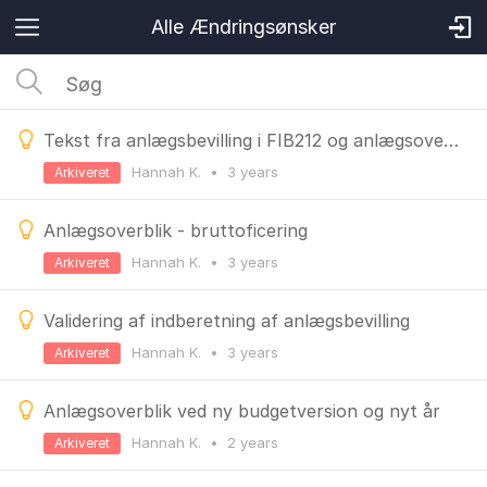
Alle Ændringsønsker
Tekst fra anlægsbevilling i FIB212 og anlægsoverblik
Hannah K.
•
3 years
Arkiveret
Anlægsoverblik - bruttoficering
Hannah K.
•
3 years
Arkiveret
Validering af indberetning af anlægsbevilling
Hannah K.
•
3 years
Arkiveret
Anlægsoverblik ved ny budgetversion og nyt år
Hannah K.
•
2 years
Arkiveret