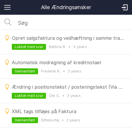
Alle Ændringsønsker
Opret salgsfaktura og vedhæftning i samme transaktion
Bettina B.
•
3 years
Lukket med svar
Automatisk modregning af kreditnotaer
Frederik K.
•
3 years
Gennemført
Ændring i positionstekst / posteringstekst (Via FIBC21)
Ole S.
•
3 years
Lukket med svar
XML tags tilføjes på Faktura
DitteIsufaj
•
3 years
Gennemført