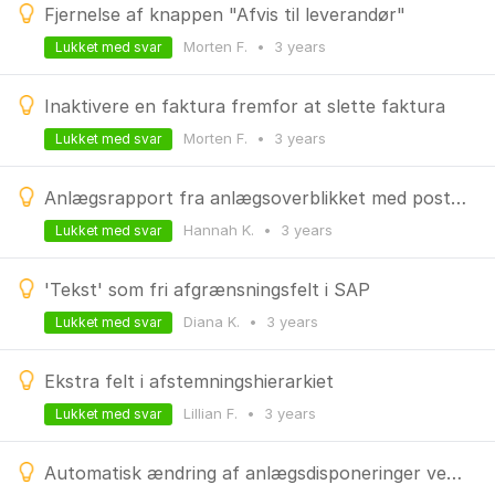
Fjernelse af knappen "Afvis til leverandør"
Morten F.
•
3 years
Lukket med svar
Inaktivere en faktura fremfor at slette faktura
Morten F.
•
3 years
Lukket med svar
Anlægsrapport fra anlægsoverblikket med posteringslinjer for alle år på et anlægsprojekt
Hannah K.
•
3 years
Lukket med svar
'Tekst' som fri afgrænsningsfelt i SAP
Diana K.
•
3 years
Lukket med svar
Ekstra felt i afstemningshierarkiet
Lillian F.
•
3 years
Lukket med svar
Automatisk ændring af anlægsdisponeringer ved indtægter ved brug af SD salgsstyring