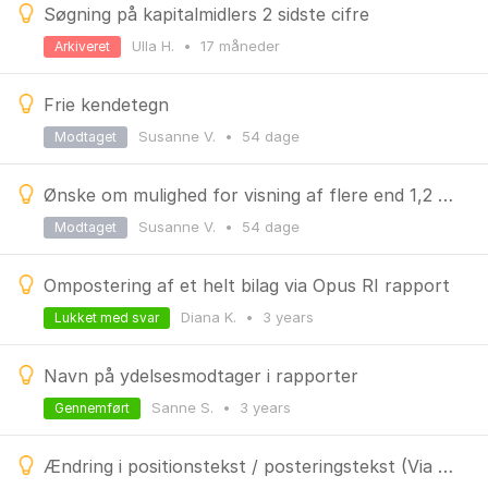
Søgning på kapitalmidlers 2 sidste cifre
Ulla H.
•
17 måneder
Arkiveret
Frie kendetegn
Susanne V.
•
54 dage
Modtaget
Ønske om mulighed for visning af flere end 1,2 mio. rækker
Susanne V.
•
54 dage
Modtaget
Ompostering af et helt bilag via Opus RI rapport
Diana K.
•
3 years
Lukket med svar
Navn på ydelsesmodtager i rapporter
Sanne S.
•
3 years
Gennemført
Ændring i positionstekst / posteringstekst (Via FIBC21)