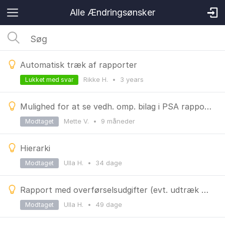
Alle Ændringsønsker
Automatisk træk af rapporter
Rikke H.
•
3 years
Lukket med svar
Mulighed for at se vedh. omp. bilag i PSA rapporter
Mette V.
•
9 måneder
Modtaget
Hierarki
Ulla H.
•
34 dage
Modtaget
Rapport med overførselsudgifter (evt. udtræk på de 2 sidste dimensioner i kapitalmiddel)
Ulla H.
•
49 dage
Modtaget